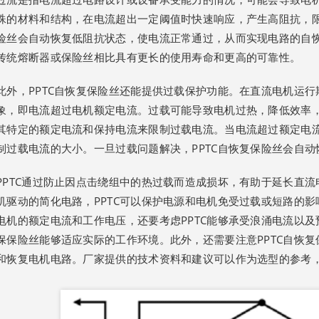
殊的材料和结构，在电流超出一定阈值时快速响应，产生高阻抗，限
险丝会自动恢复低阻抗状态，使电流正常通过，从而实现电路的自恢
传统熔断器或保险丝相比具有更长的使用寿命和更高的可靠性。
此外，PPTC自恢复保险丝还能提供过载保护功能。在直流电机运
象，即电流超过电机额定电流。过载可能导致电机过热，降低效率，
其特定的额定电流和保持电流来限制过载电流。当电流超过额定电流
制过载电流的大小。一旦过载问题解决，PPTC自恢复保险丝会自
PPTC通过防止因点击绕组中的热过载而造成损坏，有助于延长直流
机驱动的简化电路，PPTC可以保护电源和电机免受过载或短路的影
电机的额定电流和工作电压，还要考虑PPTC能够承受浪涌电流以
保保险丝能够适应实际的工作环境。此外，还需要注意PPTC自恢
和恢复电机电路。厂家提供的技术资料和建议可以作为选型的参考