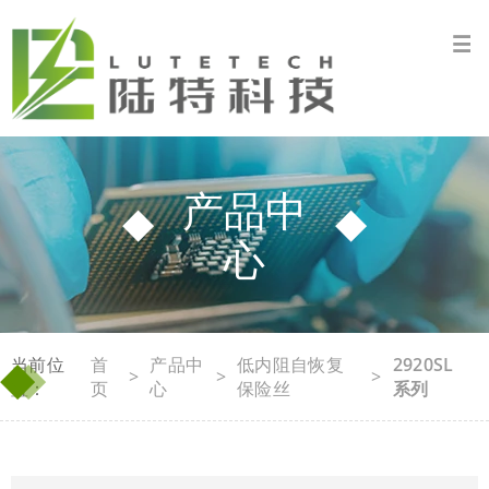
产品中
心
◆
◆
当前位
首
产品中
低内阻自恢复
2920SL
>
>
>
置：
页
心
保险丝
系列