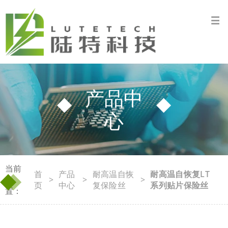
产品中
心
当前
◆
◆
首
产品
耐高温自恢
耐高温自恢复LT
位
>
>
>
页
中心
复保险丝
系列贴片保险丝
置：