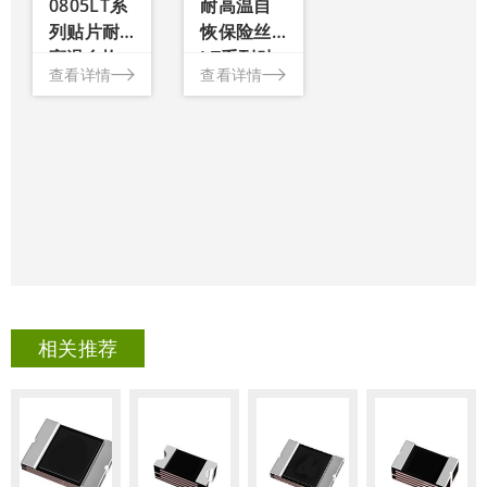
0805LT系
耐高温自
标准，
列贴片耐
恢保险丝
无铅和
高温自恢
LT系列贴
无卤
查看详情
查看详情
复保险丝
片保险丝
素，与
高温焊
料兼容
相关推荐