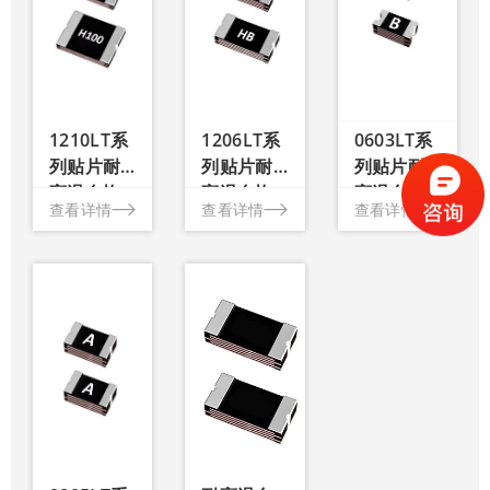
流：
片耐高
603LT
.75A
温自恢
系列贴
工作温
复保险
片耐高
：-40℃~125℃
温自恢
丝
符合
复保险
oHS
1210LT系
1206LT系
0603LT系
丝 封装
标准，
尺寸：
列贴片耐
列贴片耐
列贴片耐
无铅和
.06*0.03
高温自恢
高温自恢
高温自恢
无卤
查看详情
英
查看详情
查看详情
查看详情
复保险丝
复保险丝
复保险丝
素，与
/1.5*0.8
高温焊
毫米 最
料兼容
大电
压：
5V~33V
额定电
流：
.05A~0.10A
工作温
：-40℃~125℃
符合
oHS