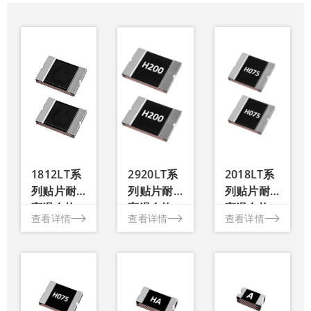
018LT
系列贴
片耐高
018LT
温自恢
系列贴
复保险
片耐高
温自恢
丝
复保险
1812LT系
2920LT系
2018LT系
丝 封装
尺寸：
列贴片耐
列贴片耐
列贴片耐
.20*0.18
高温自恢
高温自恢
高温自恢
查看详情
英
查看详情
查看详情
查看详情
复保险丝
复保险丝
复保险丝
/5.0*4.5
毫米 最
大电
压：
603LT
3V 额
系列贴
定电