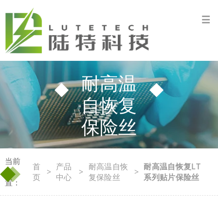
耐高温
自恢复
保险丝
当前
◆
◆
首
产品
耐高温自恢
耐高温自恢复LT
位
>
>
>
页
中心
复保险丝
系列贴片保险丝
置：