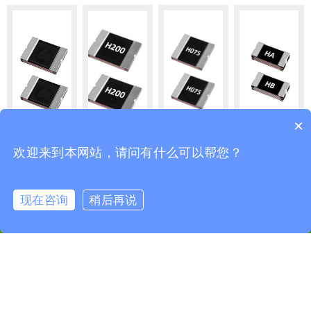
×
1812LT
2920LT
2018LT
1206LT
欢迎来到本网站，请问有什么可以帮您？
系列贴片
系列贴片
系列贴片
系列贴片
耐高温自
耐高温自
耐高温自
耐高温自
恢复保险
恢复保险
恢复保险
恢复保险
现在咨询
稍后再说
丝
丝
丝
丝
Copyright 2022 www.lutefuse.com ©All Rights Reserved. 版权
所有，未经授权禁止复制或建立镜像，违者必究！
粤ICP备
18147814号-2