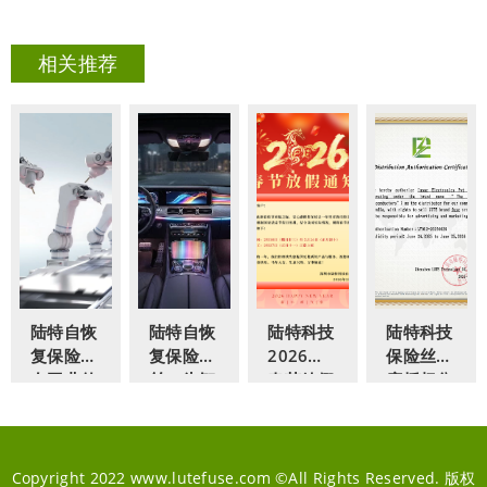
相关推荐
陆特自恢
陆特自恢
陆特科技
陆特科技
复保险丝
复保险
2026年
保险丝印
在工业传
丝：为智
春节放假
度授权分
感器中的
能座舱构
通知
销商公告
保护设计
建全天候
LUTE
方案
电路安全
Fuses
防护
Authorized
Copyright 2022 www.lutefuse.com ©All Rights Reserved. 版权