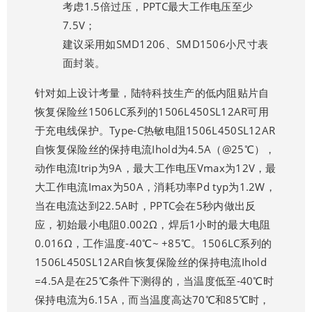
考虑1.5倍过压，PPTC最大工作电压至少
7.5V；
建议采用如SMD1206、SMD1506小尺寸表
面封装。
针对如上设计考量，陆特科技生产的
低内阻贴片自
恢复保险丝
1506LC系列的1506L450SL12AR可用
于充电线保护。
Type-C热敏电阻
1506L450SL12AR
自恢复保险丝的保持电流Ihold为4.5A（@25℃），
动作电流Itrip为9A，最大工作电压Vmax为12V，最
大工作电流Imax为50A，消耗功率Pd typ为1.2W，
当在电流达到22.5A时，PPTC会在5秒内做出反
应，初始最小电阻0.002Ω，焊后1小时的最大电阻
0.016Ω，工作温度-40℃~ +85℃。1506LC系列的
1506L450SL12AR自恢复保险丝的保持电流Ihold
=4.5A是在25℃条件下测得的，当温度低至-40℃时
保持电流为6.15A，而当温度高达70℃和85℃时，