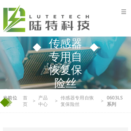
传感器
专用自
恢复保
险丝
◆
◆
当前位
首
产品
传感器专用自恢
0603LS
>
>
>
置：
页
中心
复保险丝
系列