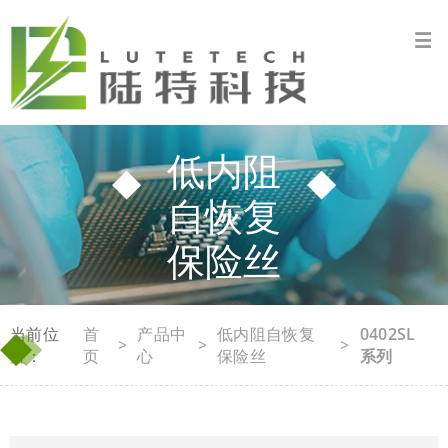
低内阻
自恢复
保险丝
◆
◆
当前位
首
产品中
低内阻自恢复
0402SL
>
>
>
置：
页
心
保险丝
系列