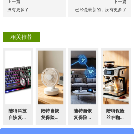
上一篇
下一篇
没有更多了
已经是最新的，没有更多了
相关推荐
陆特科技
陆特自恢
陆特自恢
陆特保险
自恢复保
复保险丝
复保险丝
丝在咖啡
险丝在鼠
在小风扇
在物联网
机上的选
标键盘中
中的全场
中的全场
型和应用